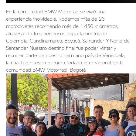
En la comunidad BMW Motorrad se vivió una
experiencia inolvidable. Rodamos más de 23
motocicletas recorriendo más de 1.450 kilómetros,
atravesando tres hermosos departamentos de
Colombia: Cundinamarca, Boyacá, Santander Y Norte de
Santander Nuestro destino final fue poder visitar y
recorrer parte de nuestro hermano país de Venezuela,
la cual fue nuestra primera rodada internacional de la
comunidad BMW Motorrad Bogotá.