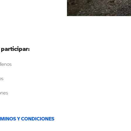
 participar:
llenos
os
ones
RMINOS Y CONDICIONES