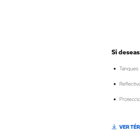
Si deseas
Tanques 
Reflectiv
Protecci
VER TÉ