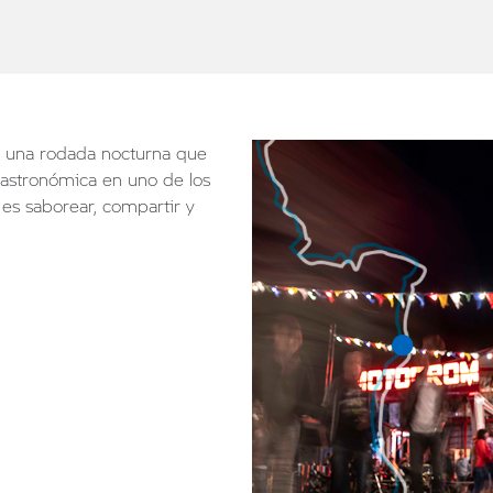
e una rodada nocturna que
gastronómica en uno de los
es saborear, compartir y