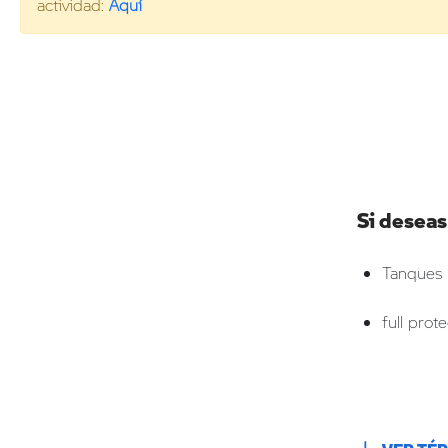
actividad:
Aquí
Si deseas
Tanques 
full pro