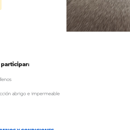
 participar:
llenos
tección abrigo e impermeable