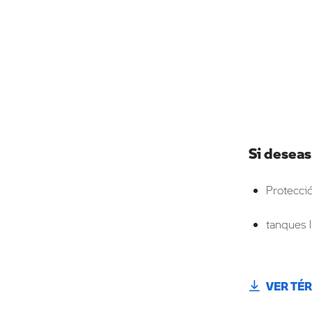
Si deseas
Protecci
tanques l
VER TÉ