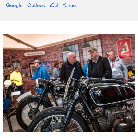
Google
Outlook
iCal
Yahoo