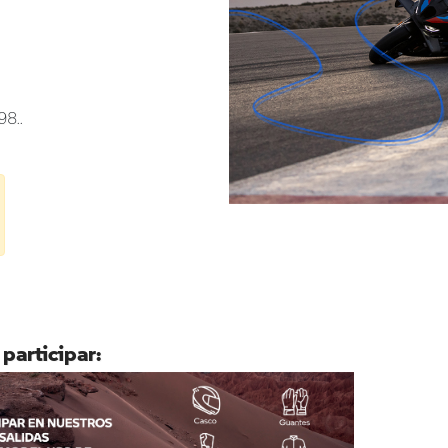
98..
 participar: