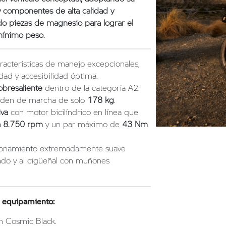
y componentes de alta calidad y
do piezas de magnesio para lograr el
mínimo peso.
racterísticas de manejo excepcionales,
idad y accesibilidad óptima.
obresaliente
dentro de la categoría A2:
rden de marcha de solo
178 kg
.
iva
con motor bicilíndrico en línea que
a 8.750 rpm
y un par máximo de
43 Nm
cionamiento extremadamente suave
rado y al cigüeñal con muñones
e equipamiento:
 Cosmic Black.