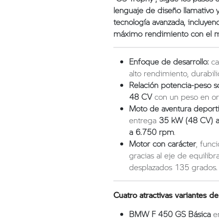
lenguaje de diseño llamativo 
tecnología avanzada, incluyen
máximo rendimiento con el 
Enfoque de desarrollo:
ca
alto rendimiento, durabil
Relación potencia-peso s
48 CV
con un peso en o
Moto de aventura deport
entrega
35 kW (48 CV) 
a 6.750 rpm
.
Motor con carácter
, fun
gracias al eje de equilib
desplazados 135 grados.
Cuatro atractivas variantes d
BMW F 450 GS Básica
en