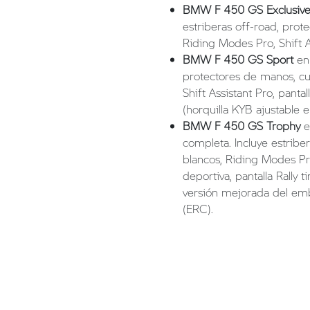
BMW F 450 GS Exclusiv
estriberas off-road, prot
Riding Modes Pro, Shift As
BMW F 450 GS Sport
en 
protectores de manos, cu
Shift Assistant Pro, panta
(horquilla KYB ajustable 
BMW F 450 GS Trophy
e
completa. Incluye estribe
blancos, Riding Modes Pro
deportiva, pantalla Rally 
versión mejorada del emb
(ERC).